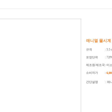
애니멀 물시계
규격
: 5.5
포장단위
: 72
제조원/제조국
: 미
소비자가
:
6,0
간단설명
:
애