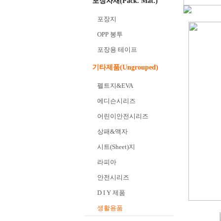
포장자재(Pack. Mat.)
포장지
OPP 봉투
포장용 테이프
기타제품(Ungrouped)
펠트지&EVA
에디슨시리즈
어린이안전시리즈
상패&액자
시트(Sheet)지
라피아
안전시리즈
D I Y 제품
생활용품