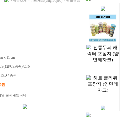
> 제품소개 > 기타제품(Ungrouped) > 생활용품
 cm x 11 cm
PCS(12PCSx6속)/CTN
소IND / 중국
00원
니멀 물시계입니다.