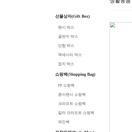
생활용품
선물상자(Gift Box)
팬시 박스
골판지 박스
단합 박스
액세사리 박스
접지 박스
쇼핑백(Shopping Bag)
PP 쇼핑백
종이팬시 쇼핑백
크라프트 쇼핑백
칼라 크라프트 쇼핑백
와인백