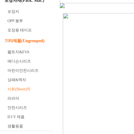
포장자재(Pack. Mat.)
포장지
OPP 봉투
포장용 테이프
기타제품(Ungrouped)
펠트지&EVA
에디슨시리즈
어린이안전시리즈
상패&액자
시트(Sheet)지
라피아
안전시리즈
D I Y 제품
생활용품