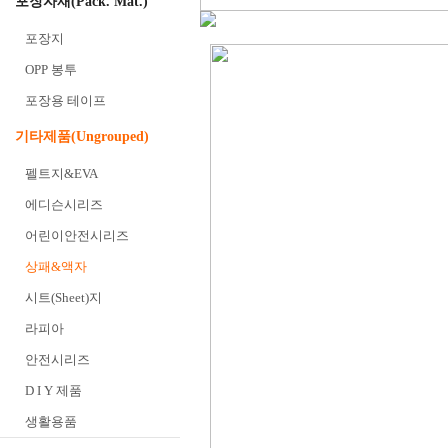
포장자재(Pack. Mat.)
포장지
OPP 봉투
포장용 테이프
기타제품(Ungrouped)
펠트지&EVA
에디슨시리즈
어린이안전시리즈
상패&액자
시트(Sheet)지
라피아
안전시리즈
D I Y 제품
생활용품