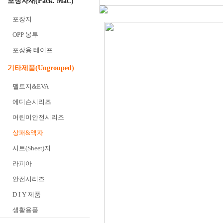
포장자재(Pack. Mat.)
포장지
OPP 봉투
포장용 테이프
기타제품(Ungrouped)
펠트지&EVA
에디슨시리즈
어린이안전시리즈
상패&액자
시트(Sheet)지
라피아
안전시리즈
D I Y 제품
생활용품