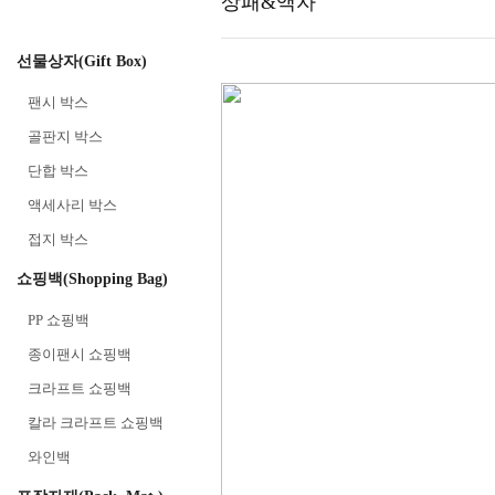
상패&액자
선물상자(Gift Box)
팬시 박스
골판지 박스
단합 박스
액세사리 박스
접지 박스
쇼핑백(Shopping Bag)
PP 쇼핑백
종이팬시 쇼핑백
크라프트 쇼핑백
칼라 크라프트 쇼핑백
와인백