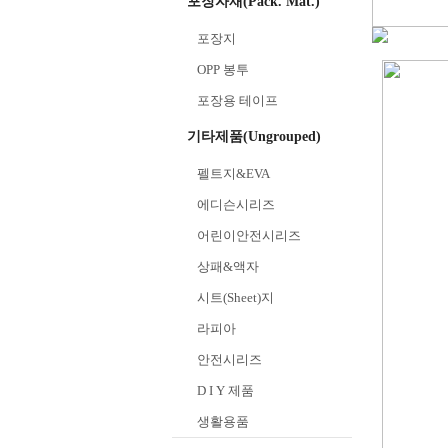
포장자재(Pack. Mat.)
포장지
OPP 봉투
포장용 테이프
기타제품(Ungrouped)
펠트지&EVA
에디슨시리즈
어린이안전시리즈
상패&액자
시트(Sheet)지
라피아
안전시리즈
D I Y 제품
생활용품