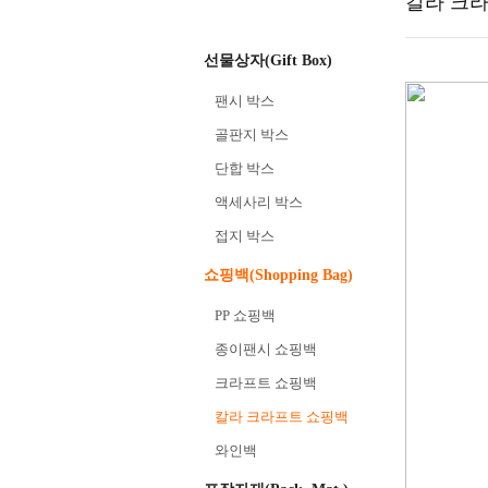
칼라 크
선물상자(Gift Box)
팬시 박스
골판지 박스
단합 박스
액세사리 박스
접지 박스
쇼핑백(Shopping Bag)
PP 쇼핑백
종이팬시 쇼핑백
크라프트 쇼핑백
칼라 크라프트 쇼핑백
와인백