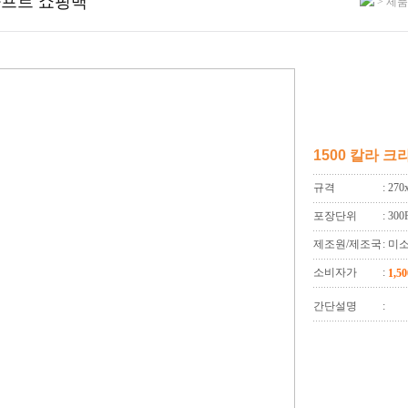
라프트 쇼핑백
> 제품
1500 칼라 
규격
: 27
포장단위
: 30
제조원/제조국
: 미
소비자가
:
1,5
간단설명
: