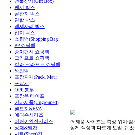
선물상자(Gift Box)
팬시 박스
골판지 박스
단합 박스
액세사리 박스
접지 박스
쇼핑백(Shopping Bag)
PP 쇼핑백
종이팬시 쇼핑백
크라프트 쇼핑백
칼라 크라프트 쇼핑백
와인백
포장자재(Pack. Mat.)
포장지
OPP 봉투
포장용 테이프
기타제품(Ungrouped)
펠트지&EVA
에디슨시리즈
어린이안전시리즈
⊙
제품 사이즈는 측정 위치
∙
범
상패&액자
실제 색상과 다르게 보일 수 
시트(Sheet)지