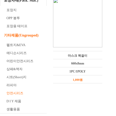
포장자재(Pack. Mat.)
포장지
OPP 봉투
포장용 테이프
기타제품(Ungrouped)
펠트지&EVA
에디슨시리즈
마스크 목걸이
어린이안전시리즈
660x8mm
상패&액자
1PC/1POLY
시트(Sheet)지
1,000원
라피아
안전시리즈
D I Y 제품
생활용품