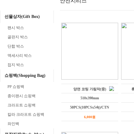
안전시리즈
선물상자(Gift Box)
팬시 박스
골판지 박스
단합 박스
액세사리 박스
접지 박스
쇼핑백(Shopping Bag)
PP 쇼핑백
양면 코팅 가림막(중)
종이팬시 쇼핑백
510x390mm
크라프트 쇼핑백
50PCS(10PCSx5속)/CTN
칼라 크라프트 쇼핑백
6,000원
와인백