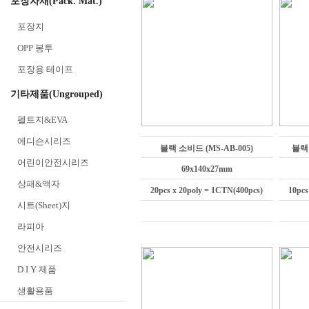
포장자재(Pack. Mat.)
포장지
OPP 봉투
포장용 테이프
기타제품(Ungrouped)
펠트지&EVA
에디슨시리즈
블랙 소비드 (MS-AB-005)
블랙 
어린이안전시리즈
69x140x27mm
상패&액자
20pcs x 20poly = 1CTN(400pcs)
10pcs
시트(Sheet)지
라피아
안전시리즈
D I Y 제품
생활용품