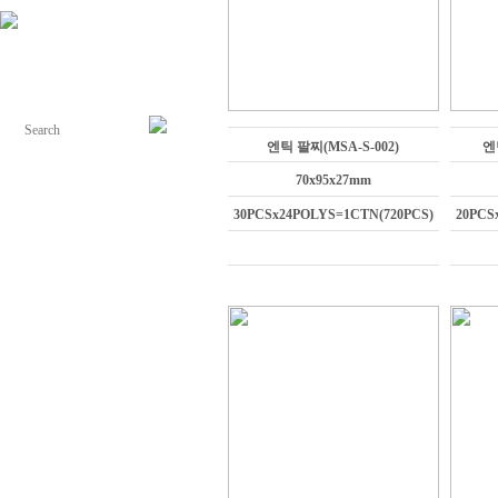
엔틱 팔찌(MSA-S-002)
엔
70x95x27mm
30PCSx24POLYS=1CTN(720PCS)
20PCS