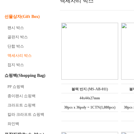
액세사리 박스
선물상자(Gift Box)
팬시 박스
골판지 박스
단합 박스
액세사리 박스
접지 박스
쇼핑백(Shopping Bag)
PP 쇼핑백
블랙 반지 (MS-AB-011)
블랙
종이팬시 쇼핑백
44x44x27mm
크라프트 쇼핑백
30pcs x 36poly = 1CTN(1,080pcs)
30pcs 
칼라 크라프트 쇼핑백
와인백