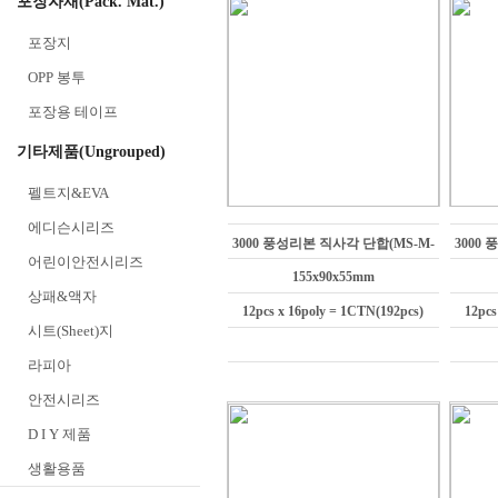
포장자재(Pack. Mat.)
포장지
OPP 봉투
포장용 테이프
기타제품(Ungrouped)
펠트지&EVA
에디슨시리즈
3000 풍성리본 직사각 단합(MS-M-
3000
어린이안전시리즈
316)
155x90x55mm
상패&액자
12pcs x 16poly = 1CTN(192pcs)
12pcs
시트(Sheet)지
라피아
안전시리즈
D I Y 제품
생활용품