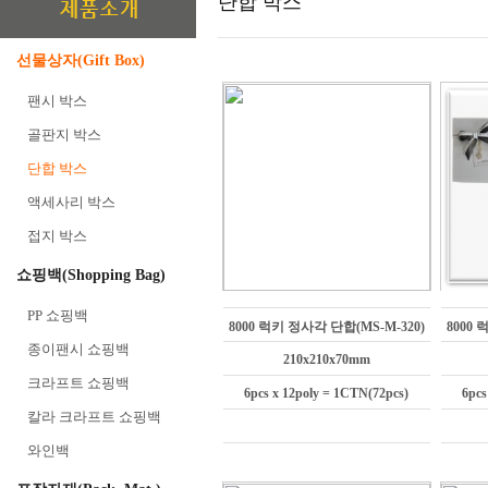
단합 박스
선물상자(Gift Box)
팬시 박스
골판지 박스
단합 박스
액세사리 박스
접지 박스
쇼핑백(Shopping Bag)
PP 쇼핑백
8000 럭키 정사각 단합(MS-M-320)
8000 
종이팬시 쇼핑백
210x210x70mm
크라프트 쇼핑백
6pcs x 12poly = 1CTN(72pcs)
6pcs
칼라 크라프트 쇼핑백
와인백